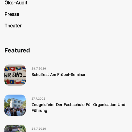
Öko-Audit
Presse
Theater
Featured
28.7.2026
Schulfest Am Fröbel-Seminar
27.7.2026
Zeugnisfeier Der Fachschule Für Organisation Und
Führung
24.7.2026