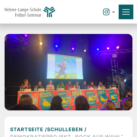

STARTSEITE /
SCHULLEBEN /
DEMOKRATIEPROJEKT „BOCK AUF WAHL“