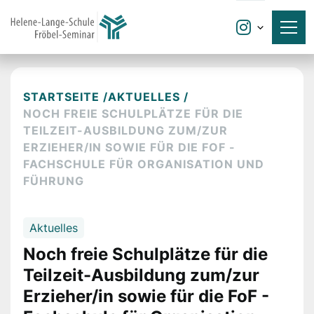

STARTSEITE /
AKTUELLES /
NOCH FREIE SCHULPLÄTZE FÜR DIE
TEILZEIT-AUSBILDUNG ZUM/ZUR
ERZIEHER/IN SOWIE FÜR DIE FOF -
FACHSCHULE FÜR ORGANISATION UND
FÜHRUNG
Aktuelles
Noch freie Schulplätze für die
Teilzeit-Ausbildung zum/zur
Erzieher/in sowie für die FoF -